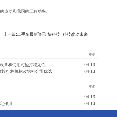
的成功和我国的工程功率。
上一篇:
二手车最新资讯-快科技--科技改动未来
更多
设备和使用时坚持稳定性
04-13
长螺旋打桩机挖改钻机公司优选！
04-13
更多
04-13
定作用
04-13