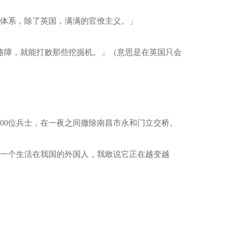
体系，除了英国，满满的官僚主义。」
路障，就能打败那些挖掘机。」（意思是在英国只会
100位兵士，在一夜之间撤除南昌市永和门立交桥。
一个生活在我国的外国人，我敢说它正在越变越