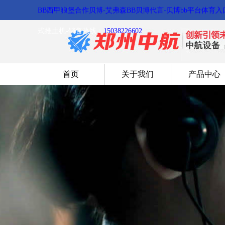
BB西甲狼堡合作贝博-艾弗森BB贝博代言-贝博bb平台体育入
式推土机-销售热线：
15038226602
首页
关于我们
产品中心