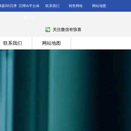
弗森BB贝博
贝博bb平台体
联系我们
销售网络
网站地图
育入口
关注微信有惊喜
联系我们
网站地图