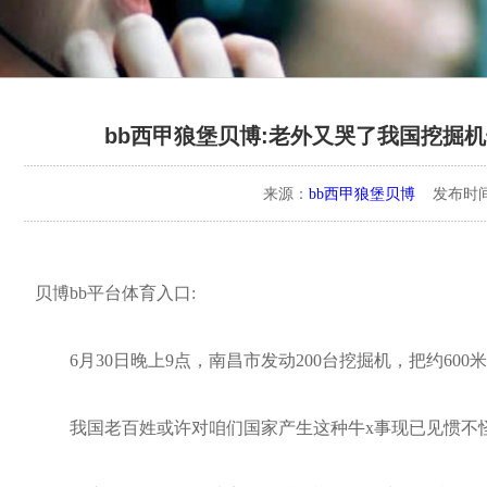
bb西甲狼堡贝博:老外又哭了我国挖掘
来源：
发布时间：20
bb西甲狼堡贝博
贝博bb平台体育入口:
6月30日晚上9点，南昌市发动200台挖掘机，把约600米
我国老百姓或许对咱们国家产生这种牛x事现已见惯不