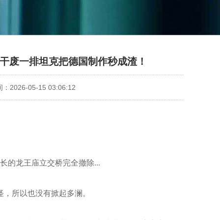
机干废一排坦克把德国制作秒成渣！
26-05-15 03:06:12
长的龙王庙立交桥完全撤除...
怪，所以也没有掀起多澜。