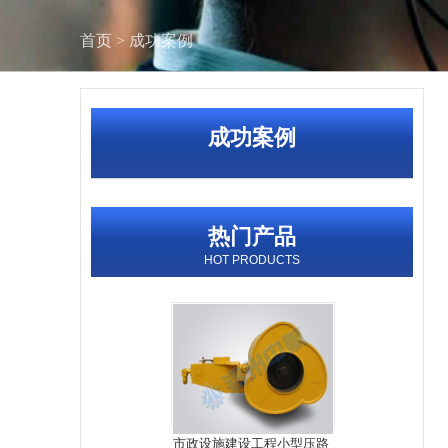
首页
>
成功案例
成功案例
热门产品
HOT PRODUCTS
市政设施建设工程小型压路