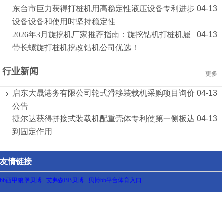
东台市巨力获得打桩机用高稳定性液压设备专利进步
04-13
设备设备和使用时坚持稳定性
2026年3月旋挖机厂家推荐指南：旋挖钻机打桩机履
04-13
带长螺旋打桩机挖改钻机公司优选！
行业新闻
更多
启东大晟港务有限公司轮式滑移装载机采购项目询价
04-13
公告
捷尔达获得拼接式装载机配重壳体专利使第一侧板达
04-13
到固定作用
友情链接
bb西甲狼堡贝博
|
艾弗森BB贝博
|
贝博bb平台体育入口