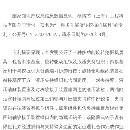
国家知识产权局信息数据显现，硕博芯（上海）工程科
技有限公司请求一项名为“一种多功能旋转挖掘机属具”的专
利，公开号CN122039705A，请求日期为2026年4月。
专利摘要显现，本发明公开了一种多功能旋转挖掘机属
具，包含衔接基座、旋转驱动组织及液压夹持组织；衔接基
座用于与挖掘机大臂前端可拆卸衔接；旋转驱动组织装置在
衔接基座下方；液压夹持组织包含固定座、一对夹持臂、液
压油缸装置座及对称铰接于装置座两边的液压油缸，两油缸
活塞杆端别离经过第三销轴与对应侧夹持臂中部铰接；夹持
臂自在端装置有抓爪组件，抓爪组件包含夹持面板及经过第
四销轴铰接于装置槽口内的隐藏式钩子，该隐藏式钩子设有
限位孔并经过插销与夹持臂旁边面的定位通孔合作完成作业