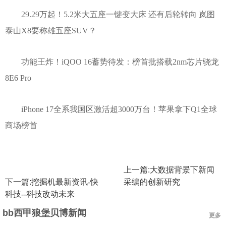
29.29万起！5.2米大五座一键变大床 还有后轮转向 岚图
泰山X8要称雄五座SUV？
功能王炸！iQOO 16蓄势待发：榜首批搭载2nm芯片骁龙
8E6 Pro
iPhone 17全系我国区激活超3000万台！苹果拿下Q1全球
商场榜首
上一篇:
大数据背景下新闻
下一篇:
挖掘机最新资讯-快
采编的创新研究
科技--科技改动未来
bb西甲狼堡贝博新闻
更多