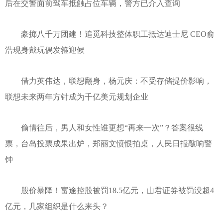
后在交警面前驾车抵触占位车辆，警方已介入查询
豪掷八千万团建！追觅科技整体职工抵达迪士尼 CEO俞
浩现身戴玩偶发箍迎候
借力英伟达，联想翻身，杨元庆：不受存储提价影响，
联想未来两年方针成为千亿美元规划企业
偷情往后，男人和女性谁更想“再来一次”？答案很线
票，台岛投票成果出炉，郑丽文愤恨拍桌，人民日报敲响警
钟
股价暴降！富途控股被罚18.5亿元，山君证券被罚没超4
亿元，几家组织是什么来头？