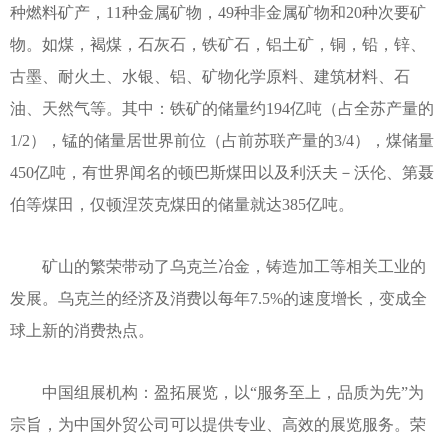
种燃料矿产，11种金属矿物，49种非金属矿物和20种次要矿
物。如煤，褐煤，石灰石，铁矿石，铝土矿，铜，铅，锌、
古墨、耐火土、水银、铝、矿物化学原料、建筑材料、石
油、天然气等。其中：铁矿的储量约194亿吨（占全苏产量的
1/2），锰的储量居世界前位（占前苏联产量的3/4），煤储量
450亿吨，有世界闻名的顿巴斯煤田以及利沃夫－沃伦、第聂
伯等煤田，仅顿涅茨克煤田的储量就达385亿吨。
矿山的繁荣带动了乌克兰冶金，铸造加工等相关工业的
发展。乌克兰的经济及消费以每年7.5%的速度增长，变成全
球上新的消费热点。
中国组展机构：盈拓展览，以“服务至上，品质为先”为
宗旨，为中国外贸公司可以提供专业、高效的展览服务。荣