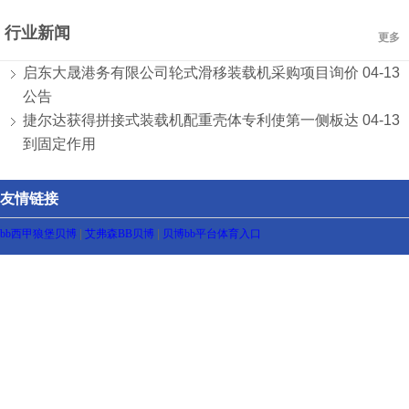
行业新闻
更多
启东大晟港务有限公司轮式滑移装载机采购项目询价
04-13
公告
捷尔达获得拼接式装载机配重壳体专利使第一侧板达
04-13
到固定作用
友情链接
bb西甲狼堡贝博
|
艾弗森BB贝博
|
贝博bb平台体育入口